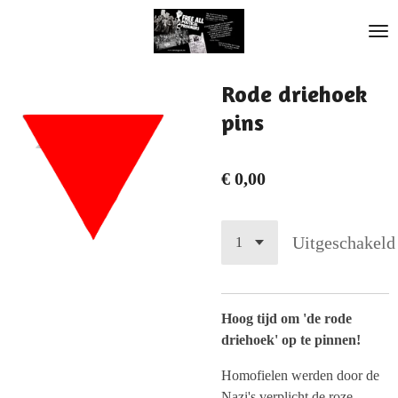
Ga
direct
naar
de
Rode driehoek
hoofdinhoud
pins
€ 0,00
Uitgeschakeld
Hoog tijd om 'de rode
driehoek' op te pinnen!
Homofielen werden door de
Nazi's verplicht de roze