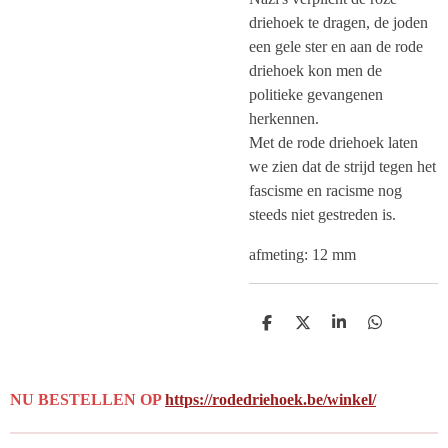
driehoek te dragen, de joden
een gele ster en aan de rode
driehoek kon men de
politieke gevangenen
herkennen.
Met de rode driehoek laten
we zien dat de strijd tegen het
fascisme en racisme nog
steeds niet gestreden is.
afmeting: 12 mm
D
D
S
D
e
e
h
e
l
e
a
l
e
l
r
e
n
e
n
NU BESTELLEN OP
https://rodedriehoek.be/winkel/